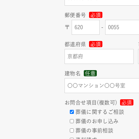
郵便番号
必須
〒
-
都道府県
必須
建物名
任意
お問合せ項目(複数可)
必須
葬儀に関するご相談
葬儀のお申し込み
葬儀の事前相談