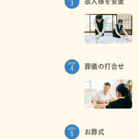
故人様を安置
STEP
葬儀の打合せ
STEP
お葬式