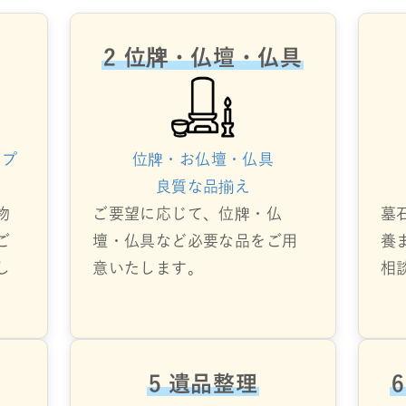
2 位牌・仏壇・仏具
ップ
位牌・お仏壇・仏具
良質な品揃え
物
ご要望に応じて、位牌・仏
墓
ご
壇・仏具など必要な品をご用
養
し
意いたします。
相
5 遺品整理