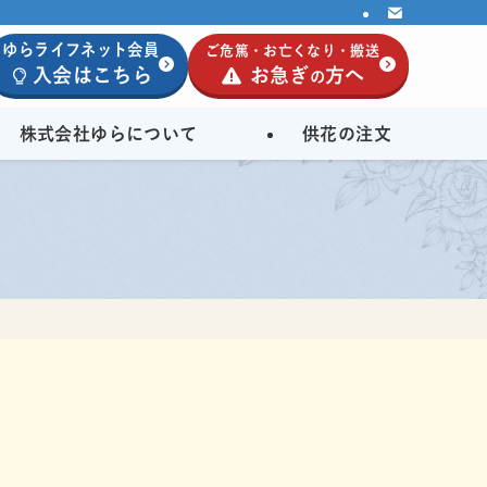
ゆらライフネット会員
ご危篤・お亡くなり・搬送
入会はこちら
お急ぎ
方へ
の
株式会社ゆらについて
供花の注文